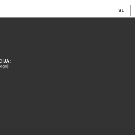
SL
CIJA:
ogoji