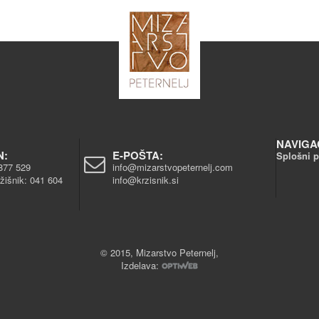
NAVIGA
N:
E-POŠTA:
Splošni p
877 529
info@mizarstvopeternelj.com
žišnik:
041 604
info@krzisnik.si
© 2015, Mizarstvo Peternelj,
Izdelava: