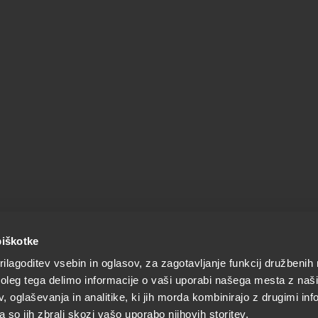
piškotke
ilagoditev vsebin in oglasov, za zagotavljanje funkcij družbenih 
leg tega delimo informacije o vaši uporabi našega mesta z našim
 oglaševanja in analitike, ki jih morda kombinirajo z drugimi inf
pa so jih zbrali skozi vašo uporabo njihovih storitev.