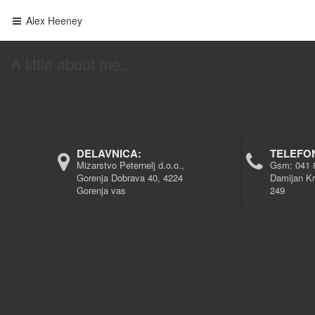
Alex Heeney
A little about me...
DELAVNICA:
TELEFO
Mizarstvo Peternelj d.o.o.,
Gsm:
041 
Gorenja Dobrava 40, 4224
Damijan Kr
Gorenja vas
249