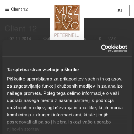
Client 12
SL
Client 12
07.11.2014
Optiweb
Clients
0
0
Ta spletna stran vsebuje piškotke
Piškotke uporabljamo za prilagoditev vsebin in oglasov,
PREVIOUS POST
za zagotavljanje funkcij družbenih medijev in za analize
našega prometa. Poleg tega delimo informacije o vaši
uporabi našega mesta z našimi partnerji s področja
družbenih medijev, oglaševanja in analitike, ki jih morda
kombinirajo z drugimi informacijami, ki ste jim jih
posredovali ali pa so jih zbrali skozi vašo uporabo
njihovih storitev.