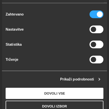
Izbira
Zahtevano
soglasja
DELAVNICA:
Mizarstvo Peternelj d.o.o.,
Gorenja Dobrava 40, 4224
Gorenja vas
Nastavitve
Statistika
TELEFON:
Gsm:
041
877 529
Trženje
Damijan
Kržišnik:
041 604 249
Prikaži podrobnosti
E-POŠTA:
DOVOLI VSE
info@mizarstvopeternelj.com
info@krzisnik.si
DOVOLI IZBOR